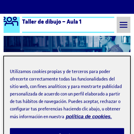
Logo Ágora
Taller de dibujo – Aula 1
Saltar al contenido
Semestre 20241 - Aula 1
Utilizamos
cookies
propias y de terceros para poder
Entrega Parcial PEC1
Publicado por
ofrecerte correctamente todas las funcionalidades del
Publicado por
Ana Gutiérrez Velázquez
sitio web, con fines analíticos y para mostrarte publicidad
Visibilidad:
Fecha de publicación
en Entrega Parcial PEC1
Pública
-
3 Oct 2024
-
1 comentario
personalizada de acuerdo con un perfil elaborado a partir
de tus hábitos de navegación. Puedes aceptar, rechazar o
configurar tus preferencias haciendo clic abajo, u obtener
más información en nuestra
política de cookies.