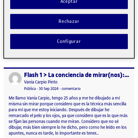
Aceptar
Rechazar
Para esta actividad he seleccionado el dibujo de El Ángel Caído de
Configurar
Gian Lorenzo Bernini ya que es mi artista favorito del…
Flash 1 > La conciencia de mirar(nos): El autorretrato
Publicado por
Publicado por
Vania Carpio Pinto
Visibilidad:
Fecha de publicación
en Flash 1 > La conciencia de mirar
Pública
-
30 Sep 2024
-
comentario
Me llamo Vania Carpio, tengo 25 años y me he dibujado a mí
misma sin mirar porque considero que es la técnica más sencilla
para mí que me estoy iniciando. Después de dibujar he
remarcado el pelo y los ojos, ya que considero que es lo que más
se fijan las personas cuando me miran. Considero que no sé
dibujar, más bien siempre lo he dicho, pero como he leído en los
apuntes, nunca es tarde, lo importante es tener…