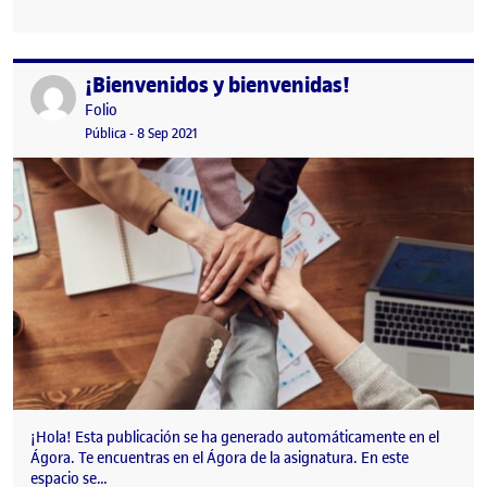
¡Bienvenidos y bienvenidas!
Publicado por
Publicado por
Folio
Visibilidad:
Fecha de publicación
15 septiembre, 2022 3:41 pm
Pública
-
8 Sep 2021
¡Hola! Esta publicación se ha generado automáticamente en el
Ágora. Te encuentras en el Ágora de la asignatura. En este
espacio se…